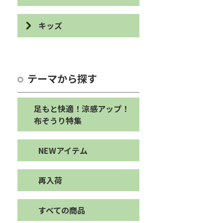
布ぞうり
ブレスレット・リング
食器
ブックカバー・しおり
キッズ
クッション・カバー・マット
ヘアー
カトラリー・ユーテンシル
デスクアイテム
パズル・積み木
ストレージボックス・ダスト
キーホルダー・ストラップ・
カットボード
ボックス
カード・ポストカード・祝儀
チャーム
カスタネット・輪投げ
袋など
テーマから探す
エプロン・鍋敷き・鍋つかみ
オブジェ
アクセサリーその他
オブジェ・ぬいぐるみ
ステーショナリーその他
布巾・手ぬぐい・たわし
バス・トイレアイテム
足もと快適！涼感アップ！
バッグ・シューズケース・ペ
布ぞうり特集
ンケース
コースター・ランチョンマッ
ホームインテリアその他
ト
キッズその他
NEWアイテム
キッチンその他
再入荷
すべての商品