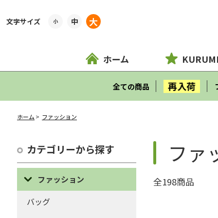
大
中
小
ホーム
KURUM
再入荷
全ての商品
ホーム
ファッション
ファ
カテゴリーから探す
ファッション
全198商品
バッグ