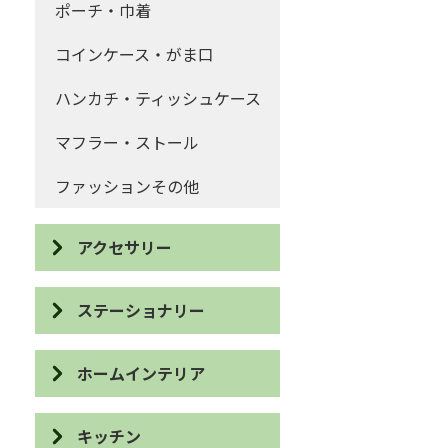
ポーチ・巾着
コインケース・がま口
ハンカチ・ティッシュケース
マフラー・ストール
ファッションその他
アクセサリー
ピアス
ステーショナリー
イヤリング
IDケース・パスケース
ホームインテリア
ネックレス
カードケース
スリッパ・バブーシュ
ブローチ
キッチン
眼鏡ケース