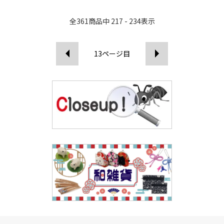
全
361
商品中
217 - 234
表示
13
ページ目