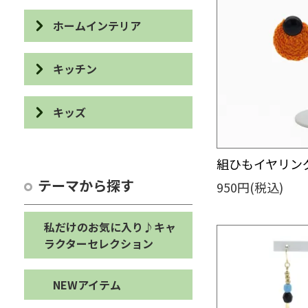
IDケース・パスケース
ホームインテリア
カードケース
スリッパ・バブーシュ
キッチン
眼鏡ケース
布ぞうり
食器
ブックカバー・しおり
キッズ
クッション・カバー・マット
カトラリー・ユーテンシル
デスクアイテム
パズル・積み木
ストレージボックス・ダスト
カットボード
組ひもイヤリング
ボックス
カード・ポストカード・祝儀
カスタネット・輪投げ
袋など
テーマから探す
950円(税込)
エプロン・鍋敷き・鍋つかみ
オブジェ
オブジェ・ぬいぐるみ
ステーショナリーその他
布巾・手ぬぐい・たわし
バス・トイレアイテム
私だけのお気に入り♪キャ
バッグ・シューズケース・ペ
ラクターセレクション
ンケース
コースター・ランチョンマッ
ホームインテリアその他
ト
キッズその他
NEWアイテム
キッチンその他