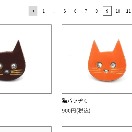
...
1
5
6
7
8
9
10
11
猫バッヂ C
900円(税込)