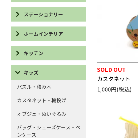
ポーチ・巾着
ピアス
ステーショナリー
コインケース・がま口
イヤリング
IDケース・パスケース
ハンカチ・ティッシュケース
ホームインテリア
ネックレス
カードケース
マフラー・ストール
スリッパ・バブーシュ
ブローチ
キッチン
眼鏡ケース
ファッションその他
布ぞうり
ブレスレット・リング
食器
ブックカバー・しおり
SOLD OUT
キッズ
クッション・カバー・マット
ヘアー
カスタネット
カトラリー・ユーテンシル
デスクアイテム
パズル・積み木
ストレージボックス・ダスト
1,000円(税込)
キーホルダー・ストラップ・
カットボード
ボックス
カード・ポストカード・祝儀
チャーム
カスタネット・輪投げ
袋など
エプロン・鍋敷き・鍋つかみ
オブジェ
アクセサリーその他
オブジェ・ぬいぐるみ
ステーショナリーその他
布巾・手ぬぐい・たわし
バス・トイレアイテム
バッグ・シューズケース・ペ
ンケース
コースター・ランチョンマッ
ホームインテリアその他