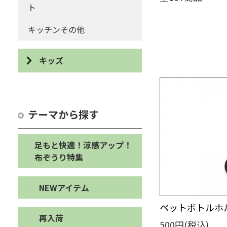
ト
キッチンその他
キッズ
パズル・積み木
カスタネット・輪投げ
テーマから探す
オブジェ・ぬいぐるみ
足もと快適！涼感アップ！
バッグ・シューズケース・ペ
布ぞうり特集
ンケース
キッズその他
NEWアイテム
ペットボトルホル
再入荷
500円(税込)