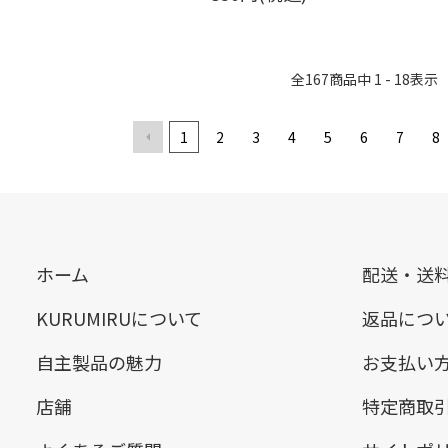
全
167
商品中
1 - 18
表示
1
2
3
4
5
6
7
8
ホーム
配送・送
KURUMIRUについて
返品につ
自主製品の魅力
お支払い
店舗
特定商取