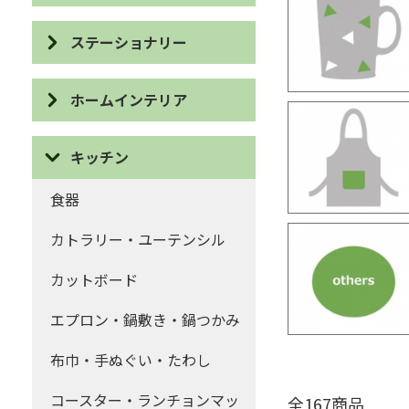
ポーチ・巾着
ピアス
ステーショナリー
コインケース・がま口
イヤリング
IDケース・パスケース
ハンカチ・ティッシュケース
ホームインテリア
ネックレス
カードケース
マフラー・ストール
スリッパ・バブーシュ
ブローチ
キッチン
眼鏡ケース
ファッションその他
布ぞうり
ブレスレット・リング
食器
ブックカバー・しおり
クッション・カバー・マット
ヘアー
カトラリー・ユーテンシル
デスクアイテム
ストレージボックス・ダスト
キーホルダー・ストラップ・
カットボード
ボックス
カード・ポストカード・祝儀
チャーム
袋など
エプロン・鍋敷き・鍋つかみ
オブジェ
アクセサリーその他
ステーショナリーその他
布巾・手ぬぐい・たわし
バス・トイレアイテム
コースター・ランチョンマッ
全167商品
ホームインテリアその他