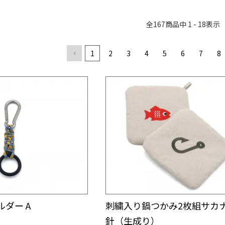
全
167
商品中
1 - 18
表示
1
2
3
4
5
6
7
8
ダー A
刺繍入り鍋つかみ2枚組サカ
針（生成り）