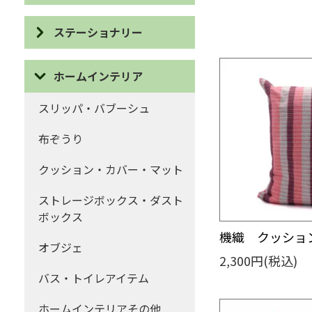
ポーチ・巾着
ピアス
ステーショナリー
コインケース・がま口
イヤリング
IDケース・パスケース
ハンカチ・ティッシュケース
ホームインテリア
ネックレス
カードケース
マフラー・ストール
スリッパ・バブーシュ
ブローチ
眼鏡ケース
ファッションその他
布ぞうり
ブレスレット・リング
ブックカバー・しおり
クッション・カバー・マット
ヘアー
デスクアイテム
ストレージボックス・ダスト
キーホルダー・ストラップ・
ボックス
カード・ポストカード・祝儀
チャーム
袋など
機織 クッション
オブジェ
アクセサリーその他
2,300円(税込)
ステーショナリーその他
バス・トイレアイテム
ホームインテリアその他