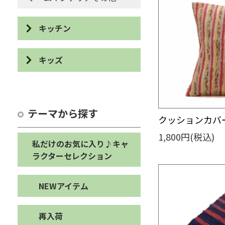
キッチン
食器
キッズ
カトラリー・ユーテンシル
パズル・積み木
カットボード
カスタネット・輪投げ
テーマから探す
エプロン・鍋敷き・鍋つかみ
クッションカバー
オブジェ・ぬいぐるみ
1,800円(税込)
布巾・手ぬぐい・たわし
私だけのお気に入り♪キャ
バッグ・シューズケース・ペ
ラクターセレクション
ンケース
コースター・ランチョンマッ
ト
キッズその他
NEWアイテム
キッチンその他
再入荷