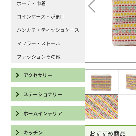
ポーチ・巾着
コインケース・がま口
ハンカチ・ティッシュケース
マフラー・ストール
ファッションその他
アクセサリー
ピアス
ステーショナリー
イヤリング
IDケース・パスケース
ホームインテリア
ネックレス
カードケース
スリッパ・バブーシュ
ブローチ
キッチン
おすすめ商品
眼鏡ケース