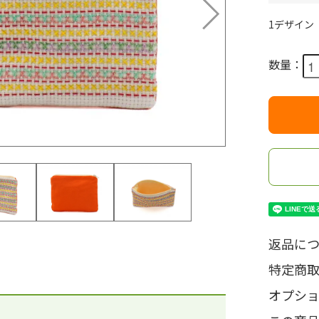
1デザイン
数量：
返品につ
特定商
オプシ