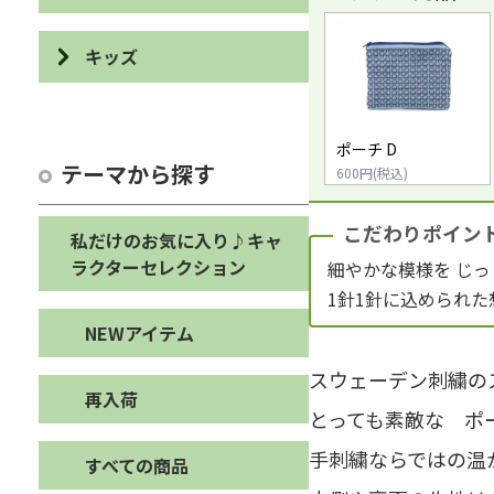
布ぞうり
ブレスレット・リング
食器
ブックカバー・しおり
キッズ
クッション・カバー・マット
ヘアー
カトラリー・ユーテンシル
デスクアイテム
パズル・積み木
ストレージボックス・ダスト
キーホルダー・ストラップ・
カットボード
ボックス
カード・ポストカード・祝儀
チャーム
ポーチ D
カスタネット・輪投げ
袋など
テーマから探す
600円(税込)
エプロン・鍋敷き・鍋つかみ
オブジェ
アクセサリーその他
オブジェ・ぬいぐるみ
ステーショナリーその他
布巾・手ぬぐい・たわし
こだわりポイン
バス・トイレアイテム
私だけのお気に入り♪キャ
バッグ・シューズケース・ペ
ラクターセレクション
細やかな模様を じ
ンケース
コースター・ランチョンマッ
ホームインテリアその他
1針1針に込められた
ト
キッズその他
NEWアイテム
キッチンその他
スウェーデン刺繍の
再入荷
とっても素敵な ポ
手刺繍ならではの温
すべての商品