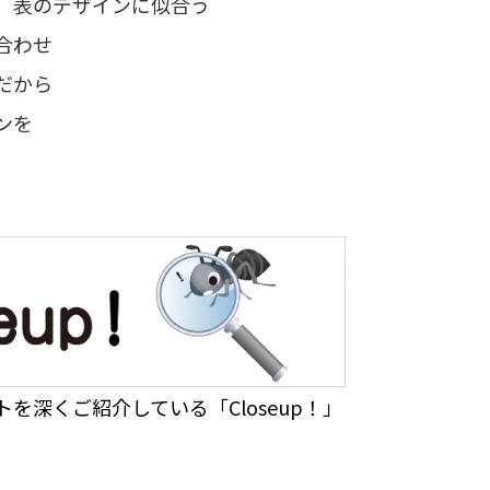
は 表のデザインに似合う
合わせ
だから
インを
を深くご紹介している「Closeup！」