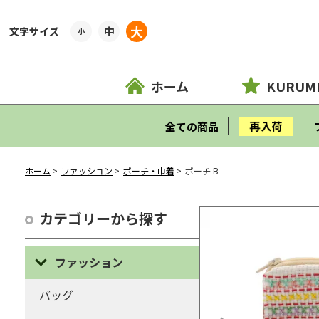
大
中
小
ホーム
KURUM
再入荷
全ての商品
ホーム
ファッション
ポーチ・巾着
ポーチ B
カテゴリーから探す
ファッション
バッグ