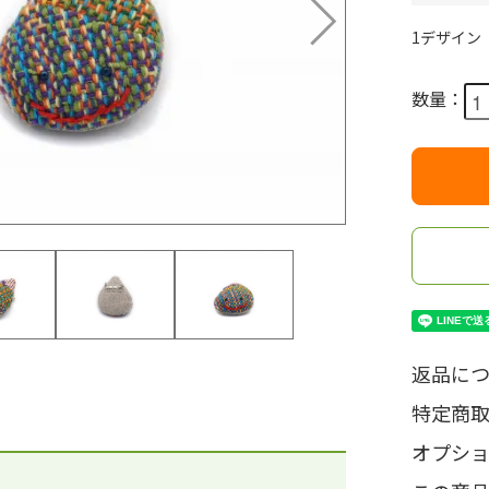
1デザイン
数量：
返品につ
特定商
オプシ