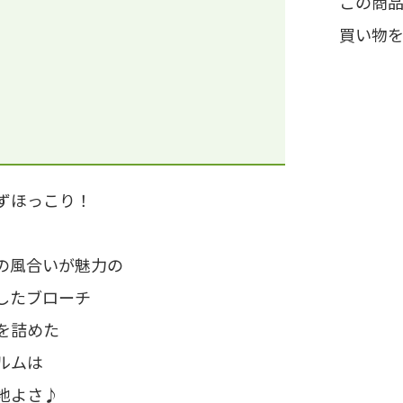
この商
買い物
ずほっこり！
の風合いが魅力の
したブローチ
を詰めた
ルムは
地よさ♪