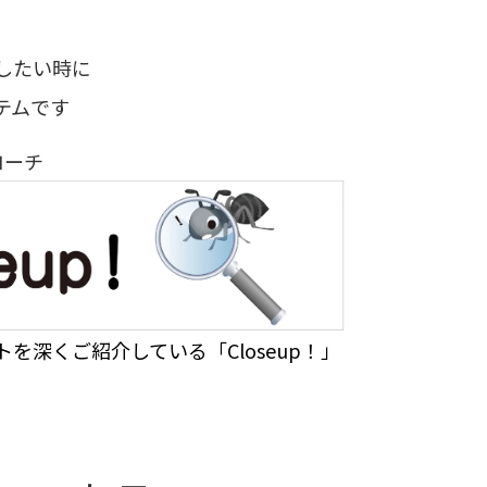
したい時に
テムです
ローチ
を深くご紹介している「Closeup！」