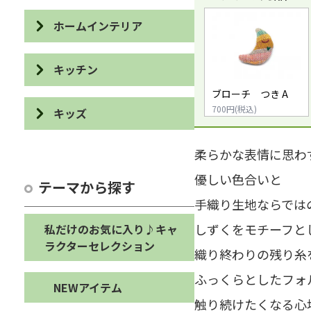
IDケース・パスケース
ホームインテリア
カードケース
スリッパ・バブーシュ
キッチン
眼鏡ケース
布ぞうり
ブローチ つき A
食器
ブックカバー・しおり
700円(税込)
キッズ
クッション・カバー・マット
カトラリー・ユーテンシル
デスクアイテム
パズル・積み木
ストレージボックス・ダスト
柔らかな表情に思わ
カットボード
ボックス
カード・ポストカード・祝儀
カスタネット・輪投げ
優しい色合いと
袋など
テーマから探す
エプロン・鍋敷き・鍋つかみ
オブジェ
手織り生地ならでは
オブジェ・ぬいぐるみ
ステーショナリーその他
布巾・手ぬぐい・たわし
バス・トイレアイテム
しずくをモチーフと
私だけのお気に入り♪キャ
バッグ・シューズケース・ペ
ラクターセレクション
織り終わりの残り糸
ンケース
コースター・ランチョンマッ
ホームインテリアその他
ト
ふっくらとしたフォ
キッズその他
NEWアイテム
キッチンその他
触り続けたくなる心