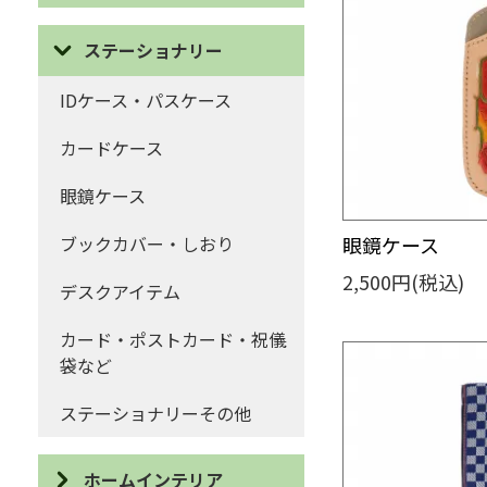
ポーチ・巾着
ピアス
ステーショナリー
コインケース・がま口
イヤリング
IDケース・パスケース
ハンカチ・ティッシュケース
ネックレス
カードケース
マフラー・ストール
ブローチ
眼鏡ケース
ファッションその他
ブレスレット・リング
ブックカバー・しおり
眼鏡ケース
ヘアー
2,500円(税込)
デスクアイテム
キーホルダー・ストラップ・
カード・ポストカード・祝儀
チャーム
袋など
アクセサリーその他
ステーショナリーその他
ホームインテリア