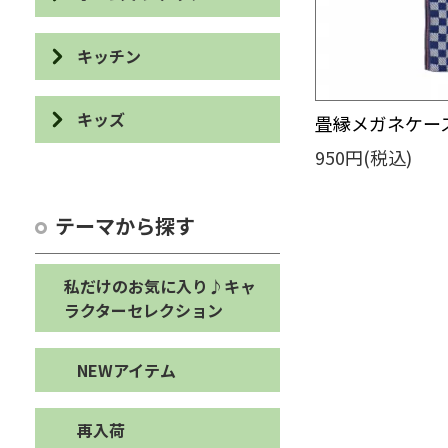
スリッパ・バブーシュ
キッチン
布ぞうり
食器
キッズ
畳縁メガネケー
クッション・カバー・マット
カトラリー・ユーテンシル
950円(税込)
パズル・積み木
ストレージボックス・ダスト
カットボード
ボックス
カスタネット・輪投げ
テーマから探す
エプロン・鍋敷き・鍋つかみ
オブジェ
オブジェ・ぬいぐるみ
布巾・手ぬぐい・たわし
バス・トイレアイテム
私だけのお気に入り♪キャ
バッグ・シューズケース・ペ
ラクターセレクション
ンケース
コースター・ランチョンマッ
ホームインテリアその他
ト
キッズその他
NEWアイテム
キッチンその他
再入荷