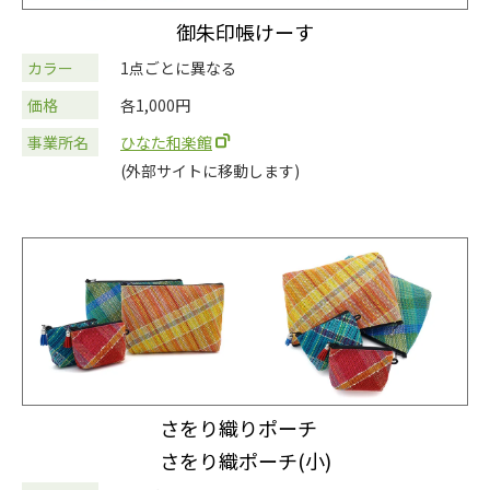
御朱印帳けーす
カラー
1点ごとに異なる
価格
各1,000円
事業所名
ひなた和楽館
(外部サイトに移動します)
さをり織りポーチ
さをり織ポーチ(小)