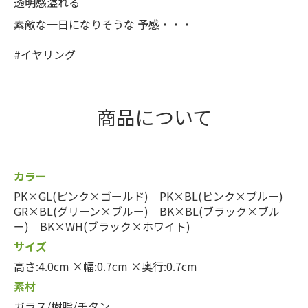
透明感溢れる
素敵な一日になりそうな 予感・・・
#イヤリング
商品について
カラー
PK×GL(ピンク×ゴールド) PK×BL(ピンク×ブルー)
GR×BL(グリーン×ブルー) BK×BL(ブラック×ブル
ー) BK×WH(ブラック×ホワイト)
サイズ
高さ:4.0cm ×幅:0.7cm ×奥行:0.7cm
素材
ガラス/樹脂/チタン