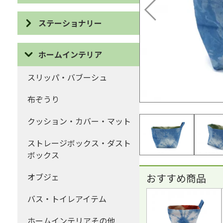
ポーチ・巾着
ピアス
ステーショナリー
コインケース・がま口
イヤリング
IDケース・パスケース
ハンカチ・ティッシュケース
ホームインテリア
ネックレス
カードケース
マフラー・ストール
スリッパ・バブーシュ
ブローチ
眼鏡ケース
ファッションその他
布ぞうり
ブレスレット・リング
ブックカバー・しおり
クッション・カバー・マット
ヘアー
デスクアイテム
ストレージボックス・ダスト
キーホルダー・ストラップ・
ボックス
カード・ポストカード・祝儀
チャーム
袋など
おすすめ商品
オブジェ
アクセサリーその他
ステーショナリーその他
バス・トイレアイテム
ホームインテリアその他