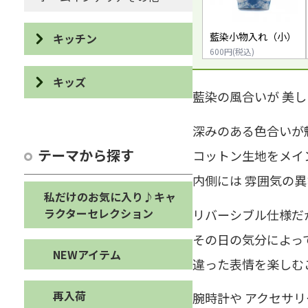
藍染小物入れ（小）
キッチン
600円(税込)
食器
キッズ
藍染の風合いが 美
カトラリー・ユーテンシル
パズル・積み木
深みのある色合いが
カットボード
カスタネット・輪投げ
テーマから探す
コットン生地をメイ
エプロン・鍋敷き・鍋つかみ
オブジェ・ぬいぐるみ
内側には 雰囲気の
布巾・手ぬぐい・たわし
私だけのお気に入り♪キャ
バッグ・シューズケース・ペ
ラクターセレクション
リバーシブル仕様だ
ンケース
コースター・ランチョンマッ
ト
その日の気分によっ
キッズその他
NEWアイテム
違った表情を楽しむ
キッチンその他
再入荷
腕時計や アクセサ