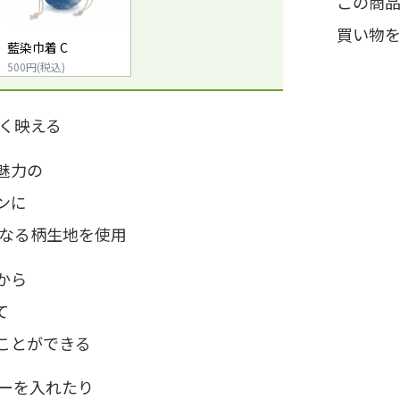
この商
買い物
藍染巾着 C
500円(税込)
しく映える
魅力の
ンに
異なる柄生地を使用
から
て
ことができる
リーを入れたり