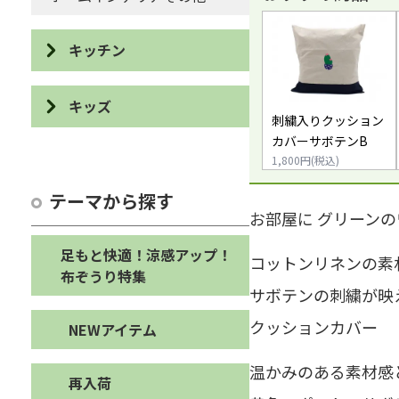
キッチン
食器
キッズ
刺繍入りクッション
カトラリー・ユーテンシル
カバーサボテンB
パズル・積み木
1,800円(税込)
カットボード
カスタネット・輪投げ
テーマから探す
エプロン・鍋敷き・鍋つかみ
お部屋に グリーン
オブジェ・ぬいぐるみ
布巾・手ぬぐい・たわし
足もと快適！涼感アップ！
コットンリネンの素
バッグ・シューズケース・ペ
布ぞうり特集
ンケース
コースター・ランチョンマッ
サボテンの刺繍が映
ト
キッズその他
クッションカバー
NEWアイテム
キッチンその他
温かみのある素材感
再入荷