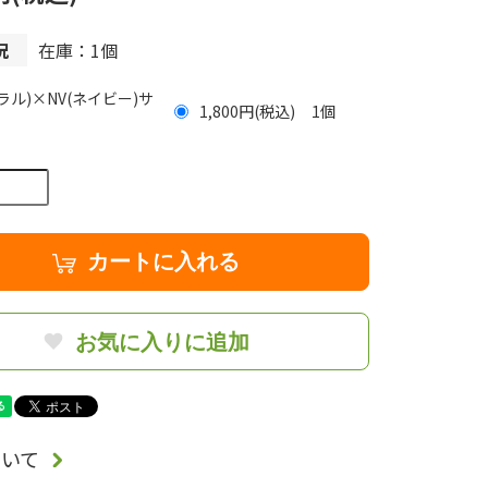
況
在庫：1個
ラル)×NV(ネイビー)サ
1,800円(税込)
1
カートに入れる
お気に入りに追加
いて