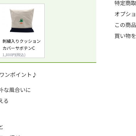
特定商
オプシ
この商
買い物
刺繍入りクッション
カバーサボテンC
1,800円(税込)
のワンポイント♪
朴な風合いに
える
と