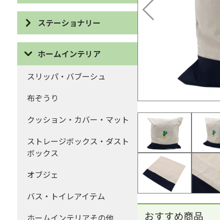
ポーチ・巾着
ピアス
ステーショナリー
コインケース・がま口
イヤリング
IDケース・パスケース
ハンカチ・ティッシュケース
ホームインテリア
ネックレス
カードケース
マフラー・ストール
スリッパ・バブーシュ
ブローチ
眼鏡ケース
ファッションその他
布ぞうり
ブレスレット・リング
ブックカバー・しおり
クッション・カバー・マット
ヘアー
デスクアイテム
ストレージボックス・ダスト
キーホルダー・ストラップ・
ボックス
カード・ポストカード・祝儀
チャーム
袋など
オブジェ
アクセサリーその他
ステーショナリーその他
バス・トイレアイテム
おすすめ商品
ホームインテリアその他