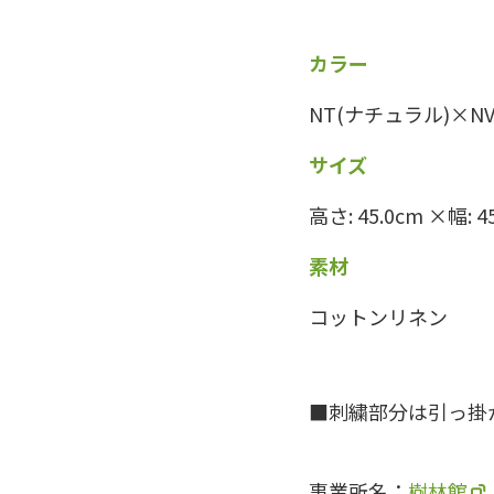
カラー
NT(ナチュラル)×N
サイズ
高さ: 45.0cm ×幅: 4
素材
コットンリネン
刺繍部分は引っ掛
事業所名：
樹林館